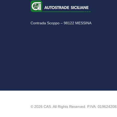
Contrada Scoppo – 98122 MESSINA
©
2026
CAS. All Rights Reserved.
P.IVA: 019624208