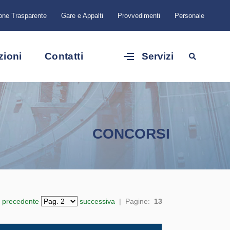
one Trasparente
Gare e Appalti
Provvedimenti
Personale
zioni
Contatti
Servizi
CONCORSI
precedente
successiva
| Pagine:
13