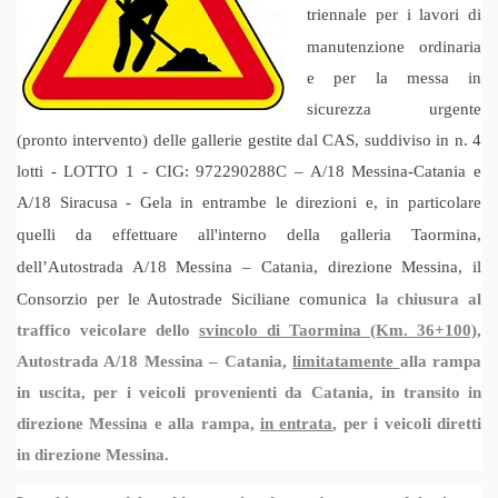
tri
ennale per i lavori di
manutenzione ordinaria
e per la messa in
sicurezza urgente
(pronto intervento) delle gallerie gestite dal CAS, suddiviso in n. 4
lotti - LOTTO 1 - CIG: 972290288C – A/18 Messina-Catania e
A/18 Siracusa - Gela in entrambe le direzioni
e, in particolare
quelli da effettuare
all'interno
della galleria Taormina,
dell’Autostrada A/18 Messina – Catania, direzione Messina
, il
Consorzio per le Autostrade Siciliane comunica
la chiusura al
traffico veicolare dello
svincolo di
Taormina (Km.
36+100)
,
A
utostrada A/18 Messina – Catania,
limitatamente
alla rampa
in uscita,
per i veicoli provenienti da
Catania
, in transito in
direzione
Messina
e
al
la rampa
,
in entrata
, per i veicoli diretti
in direzione Messina
.